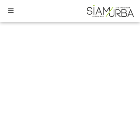
Notre agence
Créée il y a 30 ans, la Société
d’Ingénierie pour l’AMénagement (SIAM),
devenue SIAMurba, est une agence
indépendante, de conseils et
d’assistance auprès de Maîtrises