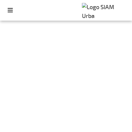
Retour aux actualités
Pour qui vote la France
des villes moyennes ?
Article publié le 21.08.2020 par Achille